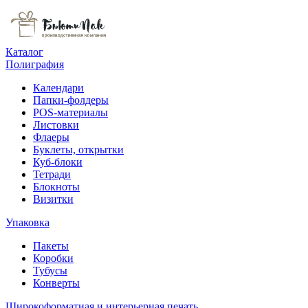
Каталог
Полиграфия
Календари
Папки-фолдеры
POS-материалы
Листовки
Флаеры
Буклеты, открытки
Куб-блоки
Тетради
Блокноты
Визитки
Упаковка
Пакеты
Коробки
Тубусы
Конверты
Широкоформатная и интерьерная печать