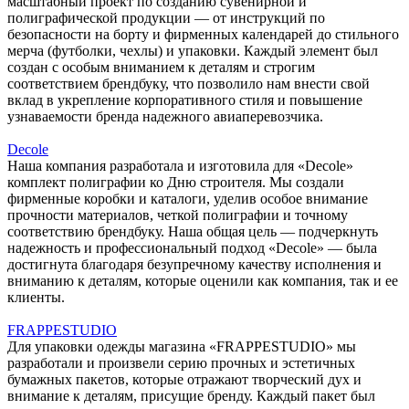
масштабный проект по созданию сувенирной и
полиграфической продукции — от инструкций по
безопасности на борту и фирменных календарей до стильного
мерча (футболки, чехлы) и упаковки. Каждый элемент был
создан с особым вниманием к деталям и строгим
соответствием брендбуку, что позволило нам внести свой
вклад в укрепление корпоративного стиля и повышение
узнаваемости бренда надежного авиаперевозчика.
Decole
Наша компания разработала и изготовила для «Decole»
комплект полиграфии ко Дню строителя. Мы создали
фирменные коробки и каталоги, уделив особое внимание
прочности материалов, четкой полиграфии и точному
соответствию брендбуку. Наша общая цель — подчеркнуть
надежность и профессиональный подход «Decole» — была
достигнута благодаря безупречному качеству исполнения и
вниманию к деталям, которые оценили как компания, так и ее
клиенты.
FRAPPESTUDIO
Для упаковки одежды магазина «FRAPPESTUDIO» мы
разработали и произвели серию прочных и эстетичных
бумажных пакетов, которые отражают творческий дух и
внимание к деталям, присущие бренду. Каждый пакет был