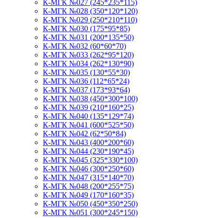
К-МГК №027 (245*235*115)
К-МГК №028 (350*120*120)
К-МГК №029 (250*210*110)
К-МГК №030 (175*95*85)
К-МГК №031 (200*135*50)
К-МГК №032 (60*60*70)
К-МГК №033 (262*95*120)
К-МГК №034 (262*130*90)
К-МГК №035 (130*55*30)
К-МГК №036 (112*65*24)
К-МГК №037 (173*93*64)
К-МГК №038 (450*300*100)
К-МГК №039 (210*160*25)
К-МГК №040 (135*129*74)
К-МГК №041 (600*525*50)
К-МГК №042 (62*50*84)
К-МГК №043 (400*200*60)
К-МГК №044 (230*190*45)
К-МГК №045 (325*330*100)
К-МГК №046 (300*250*60)
К-МГК №047 (315*140*70)
К-МГК №048 (200*255*75)
К-МГК №049 (170*160*35)
К-МГК №050 (450*350*250)
К-МГК №051 (300*245*150)