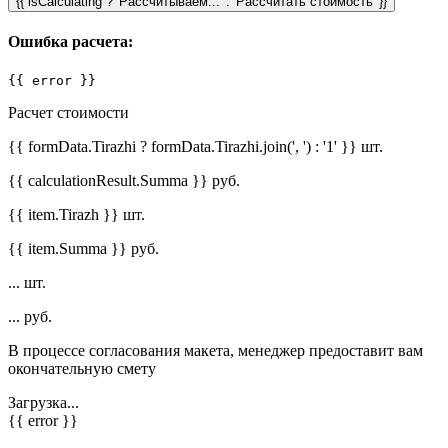
{{ isCalculating ? 'Рассчитываем...' : 'Рассчитать стоимость' }}
Ошибка расчета:
{{ error }}
Расчет стоимости
{{ formData.Tirazhi ? formData.Tirazhi.join(', ') : '1' }} шт.
{{ calculationResult.Summa }} руб.
{{ item.Tirazh }} шт.
{{ item.Summa }} руб.
... шт.
... руб.
В процессе согласования макета, менеджер предоставит вам
окончательную смету
Загрузка...
{{ error }}