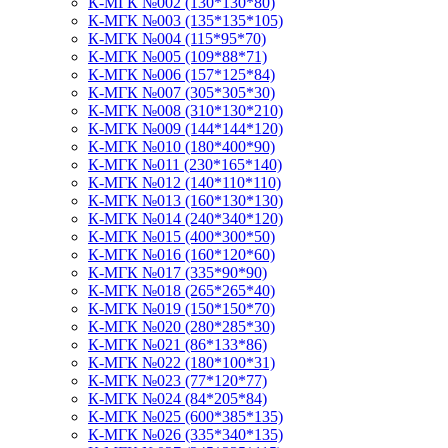
К-МГК №002 (130*130*80)
К-МГК №003 (135*135*105)
К-МГК №004 (115*95*70)
К-МГК №005 (109*88*71)
К-МГК №006 (157*125*84)
К-МГК №007 (305*305*30)
К-МГК №008 (310*130*210)
К-МГК №009 (144*144*120)
К-МГК №010 (180*400*90)
К-МГК №011 (230*165*140)
К-МГК №012 (140*110*110)
К-МГК №013 (160*130*130)
К-МГК №014 (240*340*120)
К-МГК №015 (400*300*50)
К-МГК №016 (160*120*60)
К-МГК №017 (335*90*90)
К-МГК №018 (265*265*40)
К-МГК №019 (150*150*70)
К-МГК №020 (280*285*30)
К-МГК №021 (86*133*86)
К-МГК №022 (180*100*31)
К-МГК №023 (77*120*77)
К-МГК №024 (84*205*84)
К-МГК №025 (600*385*135)
К-МГК №026 (335*340*135)