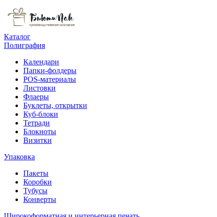
Каталог
Полиграфия
Календари
Папки-фолдеры
POS-материалы
Листовки
Флаеры
Буклеты, открытки
Куб-блоки
Тетради
Блокноты
Визитки
Упаковка
Пакеты
Коробки
Тубусы
Конверты
Широкоформатная и интерьерная печать